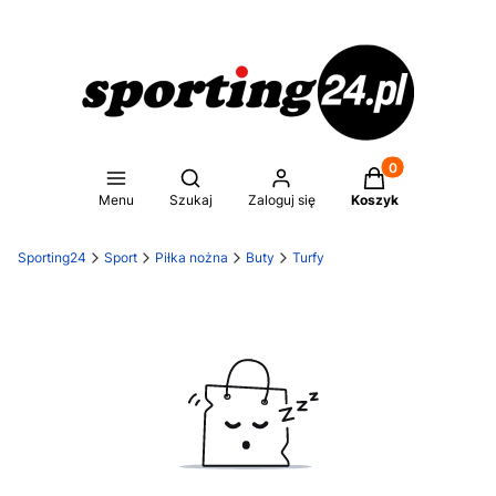
Produkty w koszy
Otwórz wyszukiwarkę
Menu
Szukaj
Zaloguj się
Koszyk
Sporting24
Sport
Piłka nożna
Buty
Turfy