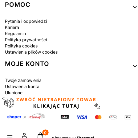
POMOC
Pytania i odpowiedzi
Kariera
Regulamin
Polityka prywatności
Polityka cookies
Ustawienia plików cookies
MOJE KONTO
Twoje zamówienia
Ustawienia konta
Ulubione
Produkty w koszyku: 0. Zobacz szczegóły
Sklep internetowy
Shoper.pl