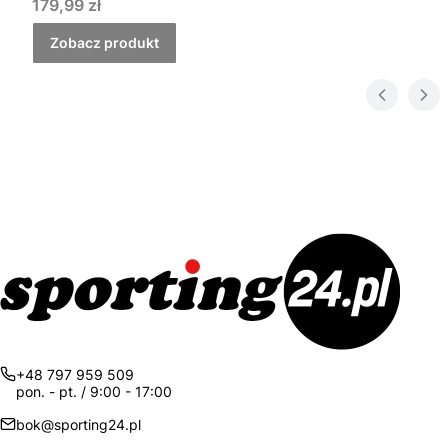
Cena
179,99 zł
Zobacz produkt
+48 797 959 509
pon. - pt. / 9:00 - 17:00
bok@sporting24.pl