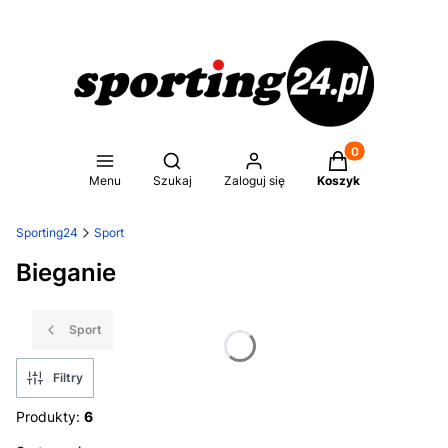
Produkty w koszy
Otwórz wyszukiwarkę
Menu
Szukaj
Zaloguj się
Koszyk
Sporting24
Sport
Bieganie
Sport
Filtry
Produkty:
6