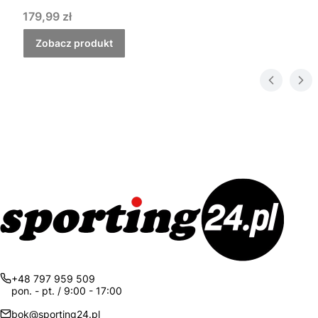
Cena
179,99 zł
Zobacz produkt
+48 797 959 509
pon. - pt. / 9:00 - 17:00
bok@sporting24.pl