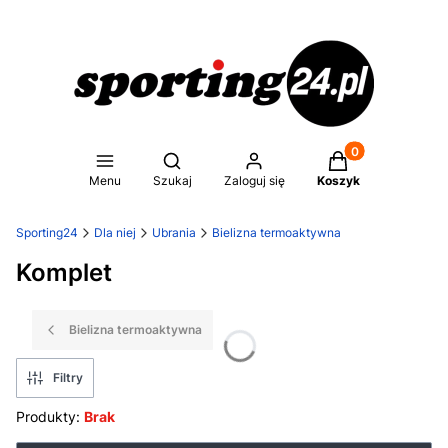
Produkty w koszy
Otwórz wyszukiwarkę
Menu
Szukaj
Zaloguj się
Koszyk
Sporting24
Dla niej
Ubrania
Bielizna termoaktywna
Komplet
Bielizna termoaktywna
Filtry
Produkty:
Brak