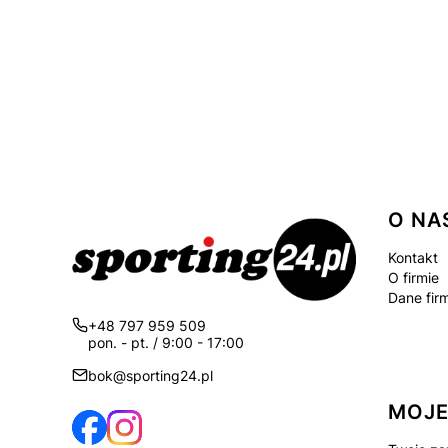
Linki
O NA
Kontakt
O firmie
Dane fir
+48 797 959 509
pon. - pt. / 9:00 - 17:00
bok@sporting24.pl
MOJE