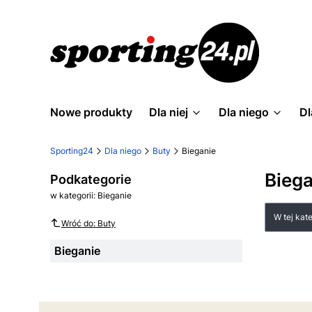
Nowe produkty
Dla niej
Dla niego
Dl
Sporting24
Dla niego
Buty
Bieganie
Biega
Podkategorie
w kategorii: Bieganie
Lista
W tej kat
Wróć do: Buty
Bieganie