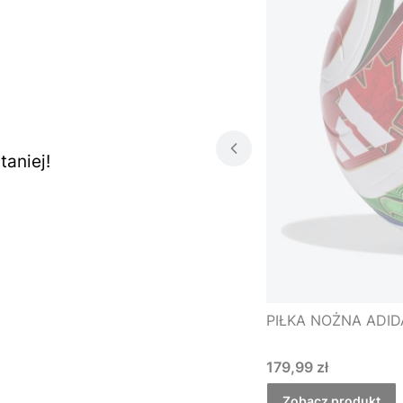
aniej!
PIŁKA NOŻNA ADID
Cena
179,99 zł
Zobacz produkt