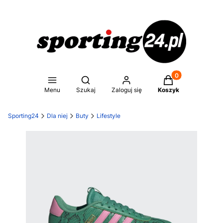
Produkty w koszy
Otwórz wyszukiwarkę
Menu
Szukaj
Zaloguj się
Koszyk
Sporting24
Dla niej
Buty
Lifestyle