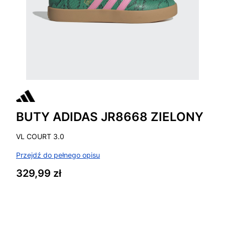
BUTY ADIDAS JR8668 ZIELONY
VL COURT 3.0
Przejdź do pełnego opisu
Cena
329,99 zł
Wybierz wariant produktu:
Poszczególne warianty mogą różnić się ceną