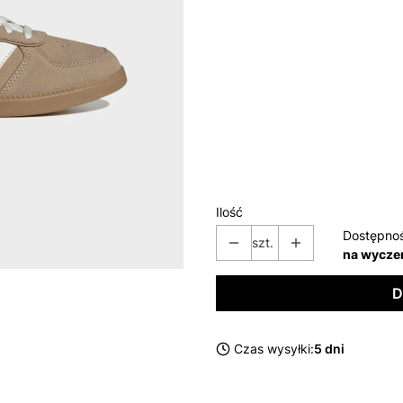
Wybierz wariant produktu:
Poszczególne warianty mogą ró
*
kolor
BEŻOWY
Ilość
Dostępno
szt.
na wycze
D
Czas wysyłki:
5 dni