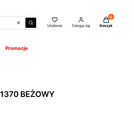
Produkty w kos
Wyczyść
Szukaj
Ulubione
Zaloguj się
Koszyk
Promocje
H1370 BEŻOWY