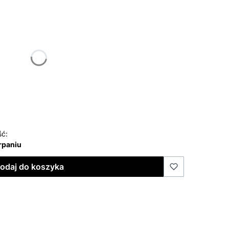
żnić się ceną
ść:
rpaniu
odaj do koszyka