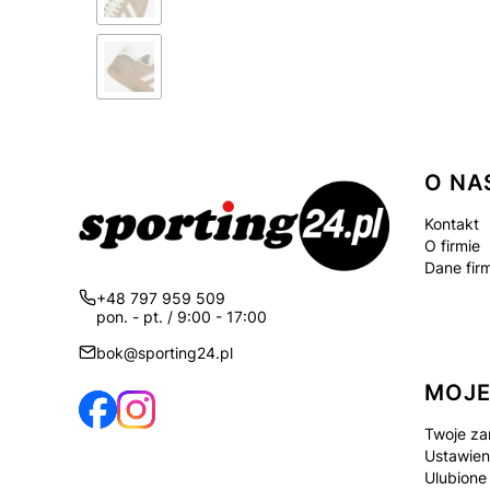
Linki
O NA
Kontakt
O firmie
Dane fir
+48 797 959 509
pon. - pt. / 9:00 - 17:00
bok@sporting24.pl
MOJE
Twoje za
Ustawien
Ulubione