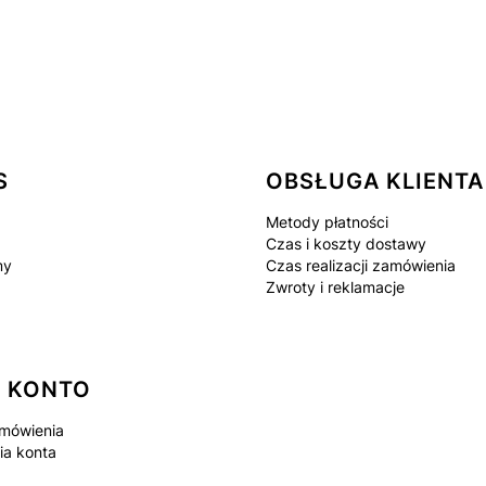
 w stopce
S
OBSŁUGA KLIENTA
Metody płatności
Czas i koszty dostawy
my
Czas realizacji zamówienia
Zwroty i reklamacje
 KONTO
mówienia
ia konta