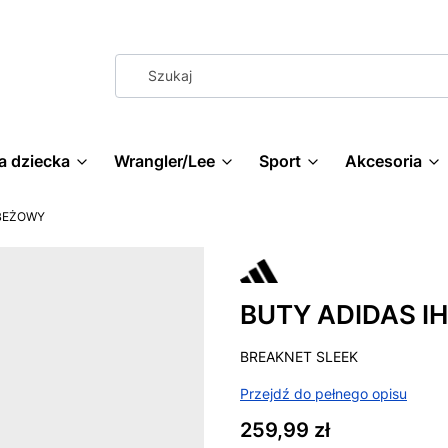
a dziecka
Wrangler/Lee
Sport
Akcesoria
 BEŻOWY
BUTY ADIDAS I
BREAKNET SLEEK
Przejdź do pełnego opisu
Cena
259,99 zł