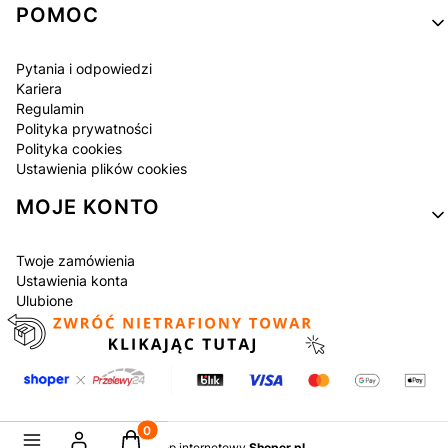
POMOC
Pytania i odpowiedzi
Kariera
Regulamin
Polityka prywatności
Polityka cookies
Ustawienia plików cookies
MOJE KONTO
Twoje zamówienia
Ustawienia konta
Ulubione
Produkty w koszyku: 0. Zobacz szczegóły
Sklep internetowy
Shoper.pl